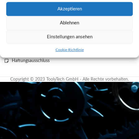
Akzeptieren
Ablehnen
ToolyTech UG, Lutherstraße 48, D-07743 Jena
Tel.: +49 (0) 3641/ 9286330 Mobil: +49 (0) 157/387 568 02
Einstellungen ansehen
Kontakt
Impressum
Cookie-richtlinie (EU)
AGB
Cookie-Richtlinie
Verkaufs- & Lieferbedingungen
Datenschutzerklärung
Haftungsausschluss
Copyright © 2023 ToolyTech GmbH - Alle Rechte vorbehalten.